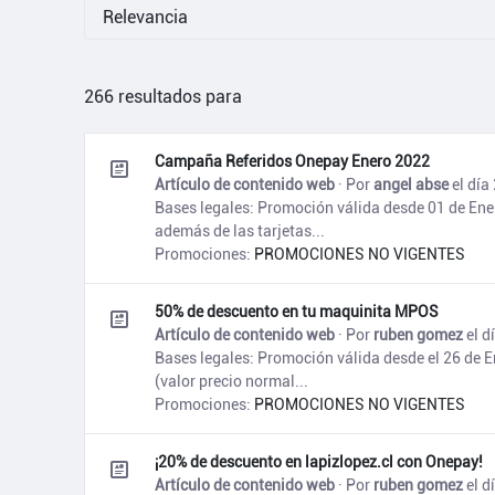
266 resultados para
Resultados de la búsqueda
Campaña Referidos Onepay Enero 2022
Artículo de contenido web
· Por
angel abse
el día
Bases legales: Promoción válida desde 01 de Ener
además de las tarjetas...
Promociones:
PROMOCIONES NO VIGENTES
50% de descuento en tu maquinita MPOS
Artículo de contenido web
· Por
ruben gomez
el d
Bases legales: Promoción válida desde el 26 de E
(valor precio normal...
Promociones:
PROMOCIONES NO VIGENTES
¡20% de descuento en lapizlopez.cl con Onepay!
Artículo de contenido web
· Por
ruben gomez
el d