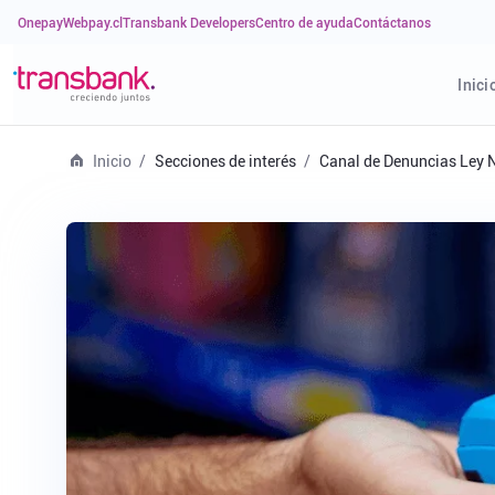
Onepay
Webpay.cl
Transbank Developers
Centro de ayuda
Contáctanos
Inici
Inicio
Secciones de interés