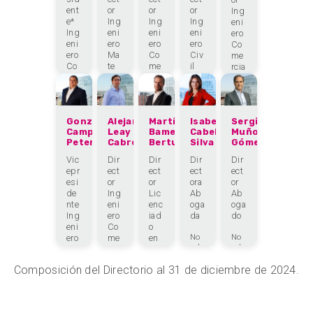
ent
or
or
or
Ing
e*
Ing
Ing
Ing
eni
Ing
eni
eni
eni
ero
eni
ero
ero
ero
Co
ero
Ma
Co
Civ
me
Co
te
me
il
rcia
me
má
rcia
Ind
l
rcia
tico
l,
ust
l
Lic
rial
No
mb
No
enc
ra
mb
Gonzalo
Alejandro
Martín
Isabel
Sergio
No
iad
No
mie
ra
Campero
Leay
Bameule
Cabello
Muñoz
mb
mb
o
nto:
mie
ra
ra
Peters
Cabrera
Bertuzzi
Silva
Gómez
en
25.
nto:
mie
mie
Cie
04.
Vic
Dir
Dir
Dir
Dir
20.
nto:
nto:
nci
202
04.
epr
ect
ect
ect
ect
14.
23.
as
4
201
04.
07.
esi
or
or
ora
or
Rut
7
Eco
202
202
de
Ing
Lic
Ab
Ab
:
Rut
2
nó
1
nte
eni
enc
oga
oga
8.8
:
Rut
Rut
mic
Ing
ero
iad
da
do
52.
7.3
:
:
as
eni
Co
o
172
80.
6.3
6.9
con
-2
ero
me
en
No
No
053
73.
97.
Me
mb
mb
-6
Co
rcia
Eco
692
994
nci
ra
ra
-9
-7
me
l
no
mie
mie
ón
Composición del Directorio al 31 de diciembre de 2024.
rcia
mía
nto:
nto:
en
l
No
Em
20.
25.
Ad
mb
pre
04.
04.
mi
ra
No
sari
202
202
mie
nis